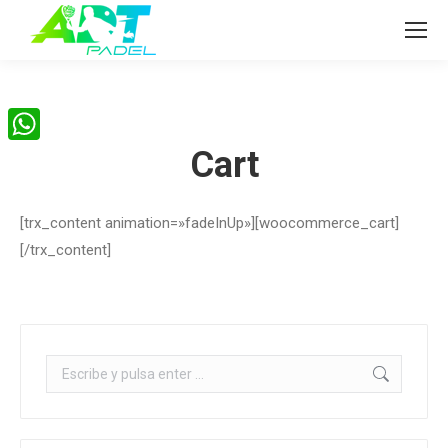
Cart
WhatsApp
[trx_content animation=»fadeInUp»][woocommerce_cart]
[/trx_content]
Buscar: