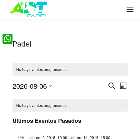
Padel
WhatsApp
No hay eventos programados.
2026-08-06
Naveg
Nave
Buscar
Mes
Seleccionar
de
de
Calendario
fecha.
No hay eventos programados.
vist
búsqu
de
de
Últimos Eventos Pasados
y
Eventos
Even
febrero 9, 2018 -19:00
-
febrero 11, 2018 -15:00
FEB