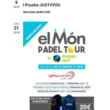
vistas
9
I Prueba JUST4YOU
2018
de
Sant just padel club
Event
ENE
21
2018