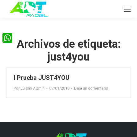
Archivos de etiqueta:
WhatsApp
just4you
I Prueba JUST4YOU
Por
Luismi Admin
07/01/2018
Deja un comentario