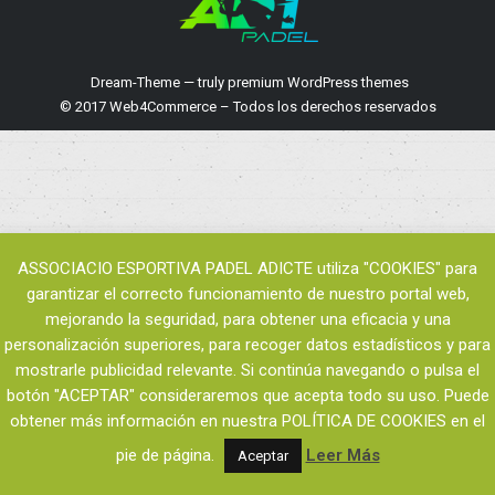
Dream-Theme — truly
premium WordPress themes
© 2017 Web4Commerce – Todos los derechos reservados
ASSOCIACIO ESPORTIVA PADEL ADICTE utiliza "COOKIES" para
garantizar el correcto funcionamiento de nuestro portal web,
mejorando la seguridad, para obtener una eficacia y una
personalización superiores, para recoger datos estadísticos y para
mostrarle publicidad relevante. Si continúa navegando o pulsa el
botón "ACEPTAR" consideraremos que acepta todo su uso. Puede
obtener más información en nuestra POLÍTICA DE COOKIES en el
pie de página.
Leer Más
Aceptar