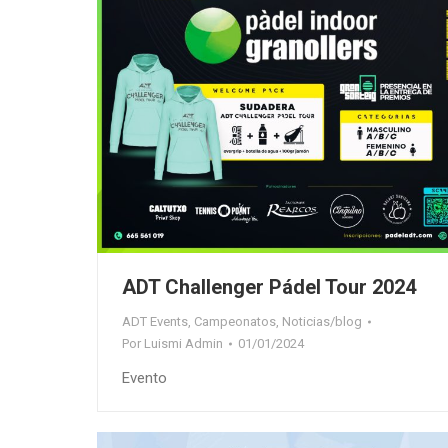
ADT Challenger Pádel Tour 2024
ADT Events
,
Campeonatos
,
Noticias/blog
Por
Luismi Admin
01/01/2024
Evento