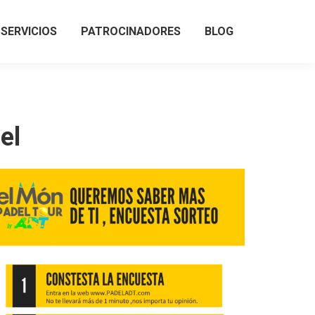
SERVICIOS
PATROCINADORES
BLOG
SERVICIOS
PATROCINADORES
BLOG
el