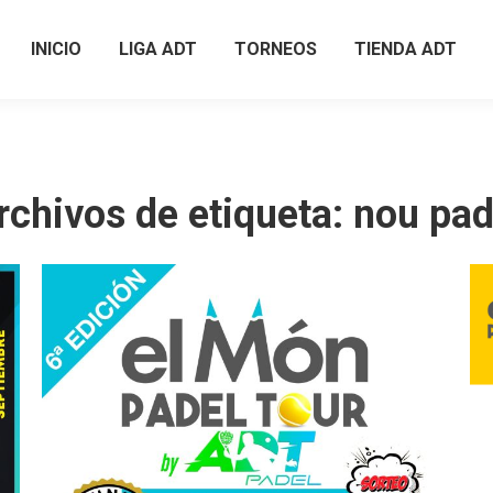
INICIO
LIGA ADT
TORNEOS
TIENDA ADT
INICIO
LIGA ADT
TORNEOS
TIENDA ADT
rchivos de etiqueta:
nou pad