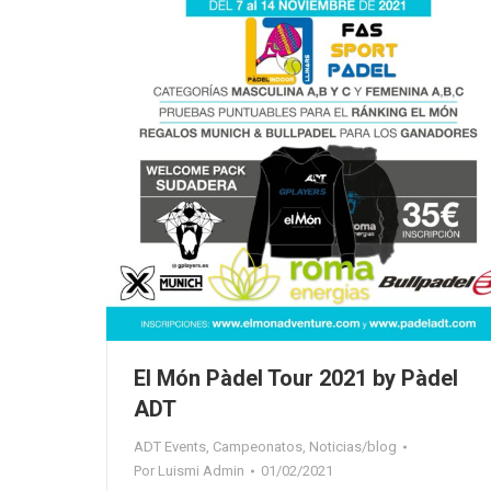
El Món Pàdel Tour 2021 by Pàdel
ADT
ADT Events
,
Campeonatos
,
Noticias/blog
Por
Luismi Admin
01/02/2021