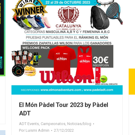
El Món Pàdel Tour 2023 by Pàdel
ADT
ADT Events
,
Campeonatos
,
Noticias/blog
Por
Luismi Admin
27/12/2022