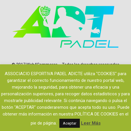
© 2017 Web4Commerce – Todos los derechos reservados
ASSOCIACIO ESPORTIVA PADEL ADICTE utiliza "COOKIES" para
garantizar el correcto funcionamiento de nuestro portal web,
mejorando la seguridad, para obtener una eficacia y una
personalización superiores, para recoger datos estadísticos y para
mostrarle publicidad relevante. Si continúa navegando o pulsa el
botón "ACEPTAR" consideraremos que acepta todo su uso. Puede
Política de Privacidad y Aviso Legal
obtener más información en nuestra POLÍTICA DE COOKIES en el
Política de cookies
pie de página.
Leer Más
Aceptar