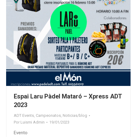
Espai Laru Pàdel Mataró – Xpress ADT
2023
ADT Events
,
Campeonatos
,
Noticias/blog
Por
Luismi Admin
19/01/2023
Evento