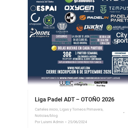
Liga Padel ADT – OTOÑO 2026
Carteles inicio
,
Ligas y Torneos Primavera
,
Noticias/blog
Por
Luismi Admin
25/06/2024