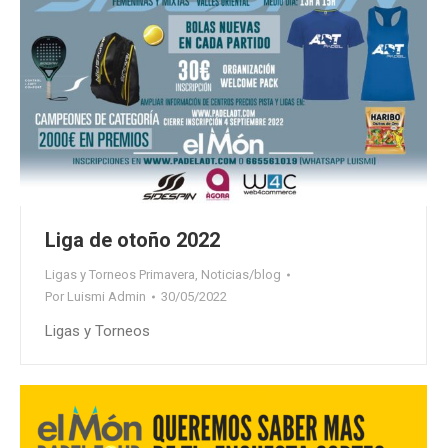
Liga de otoño 2022
Ligas y Torneos Primavera
,
Noticias/blog
Por
Luismi Admin
30/05/2022
Ligas y Torneos