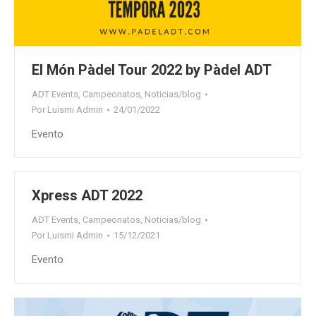
El Món Pàdel Tour 2022 by Pàdel ADT
ADT Events
,
Campeonatos
,
Noticias/blog
Por
Luismi Admin
24/01/2022
Evento
Xpress ADT 2022
ADT Events
,
Campeonatos
,
Noticias/blog
Por
Luismi Admin
15/12/2021
Evento