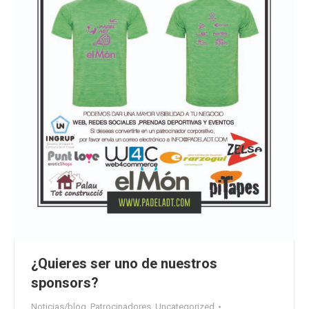
¿Quieres ser uno de nuestros
sponsors?
Noticias/blog
,
Patrocinadores
,
Uncategorized