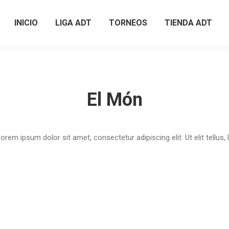
INICIO
LIGA ADT
TORNEOS
TIENDA ADT
INICIO
LIGA ADT
TORNEOS
TIENDA ADT
El Món
Lorem ipsum dolor sit amet, consectetur adipiscing elit. Ut elit tellus