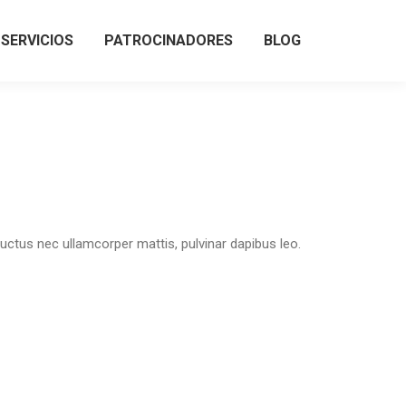
SERVICIOS
PATROCINADORES
BLOG
SERVICIOS
PATROCINADORES
BLOG
, luctus nec ullamcorper mattis, pulvinar dapibus leo.