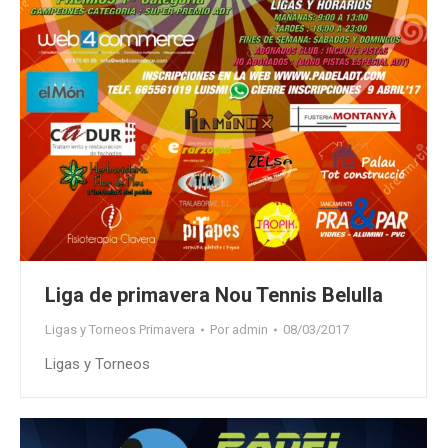
Liga de primavera Nou Tennis Belulla
Ligas y Torneos Primavera
Por
admin
08/03/2017
Ligas y Torneos