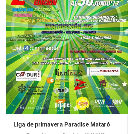
Liga de primavera Paradise Mataró