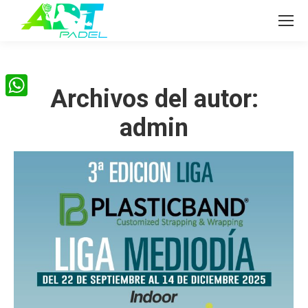
Archivos del autor:
WhatsApp
admin