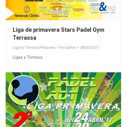
Liga de primavera Stars Padel Gym
Terrassa
Ligas y Torneos Primavera
Por
admin
08/03/2017
Ligas y Torneos