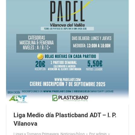
Liga Medio día Plasticband ADT – I. P.
Vilanova
Ligas y Torneos Primavera
,
Noticias/blog
Por
admin