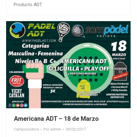
Producto ADT
Americana ADT – 18 de Marzo
Campeonatos
Por
admin
09/02/2017