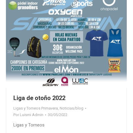
Liga de otoño 2022
Ligas y Torneos Primavera
,
Noticias/blog
Por
Luismi Admin
30/05/2022
Ligas y Torneos