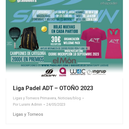
Liga Padel ADT – OTOÑO 2023
Ligas y Torneos Primavera
,
Noticias/blog
Por
Luismi Admin
24/05/2023
Ligas y Torneos