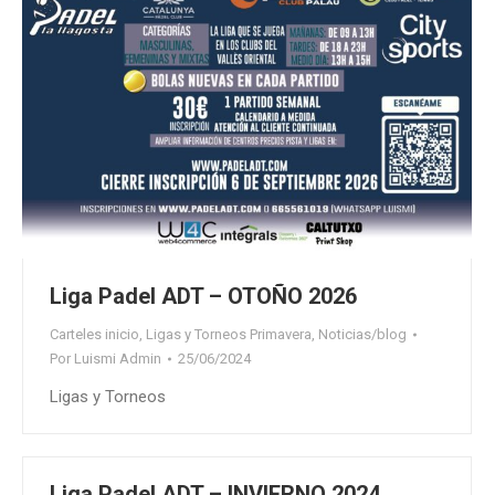
Liga Padel ADT – OTOÑO 2026
Carteles inicio
,
Ligas y Torneos Primavera
,
Noticias/blog
Por
Luismi Admin
25/06/2024
Ligas y Torneos
Liga Padel ADT – INVIERNO 2024