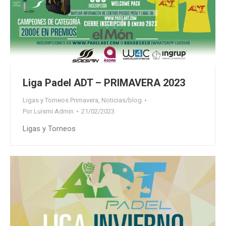
Liga Padel ADT – PRIMAVERA 2023
Ligas y Torneos Primavera
,
Noticias/blog
Por
Luismi Admin
21/02/2023
Ligas y Torneos