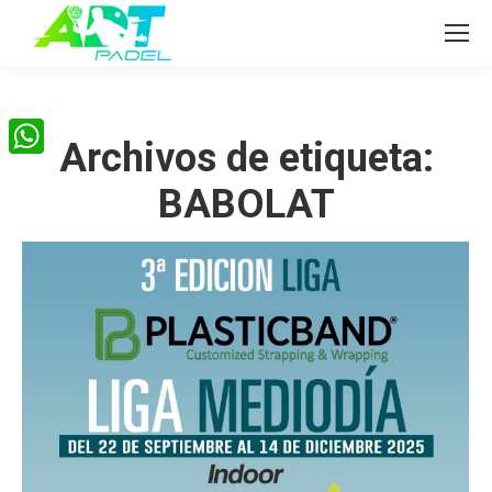
Archivos de etiqueta:
WhatsApp
BABOLAT