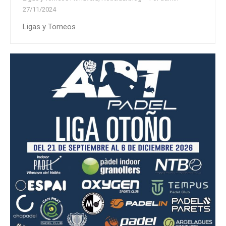
27/11/2024
Ligas y Torneos