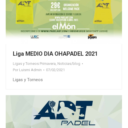
Liga MEDIO DIA OHAPADEL 2021
Ligas y Torneos Primavera
,
Noticias/blog
Por
Luismi Admin
07/02/2021
Ligas y Torneos