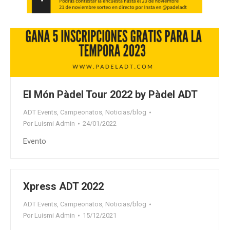
El Món Pàdel Tour 2022 by Pàdel ADT
ADT Events
,
Campeonatos
,
Noticias/blog
Por
Luismi Admin
24/01/2022
Evento
Xpress ADT 2022
ADT Events
,
Campeonatos
,
Noticias/blog
Por
Luismi Admin
15/12/2021