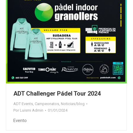
ADT Challenger Pádel Tour 2024
ADT Events
,
Campeonatos
,
Noticias/blog
Por
Luismi Admin
01/01/2024
Evento