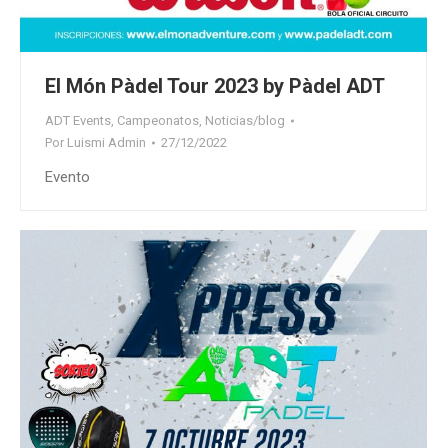
El Món Pàdel Tour 2023 by Pàdel ADT
ADT Events
,
Campeonatos
,
Noticias/blog
Por
Luismi Admin
27/12/2022
Evento