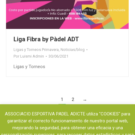
Liga Fibra by Pàdel ADT
Ligas y Torneos Primavera
,
Noticias/blog
Por
Luismi Admin
30/06/2021
Ligas y Torneos
1
2
→
ASSOCIACIO ESPORTIVA PADEL ADICTE utiliza "COOKIES" para
garantizar el correcto funcionamiento de nuestro portal web,
mejorando la seguridad, para obtener una eficacia y una
personalización superiores, para recoger datos estadísticos y para