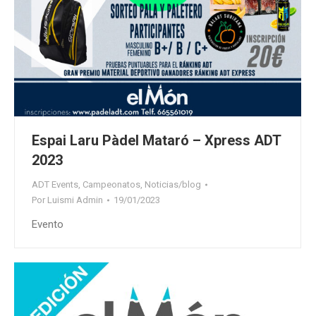
Espai Laru Pàdel Mataró – Xpress ADT
2023
ADT Events
,
Campeonatos
,
Noticias/blog
Por
Luismi Admin
19/01/2023
Evento