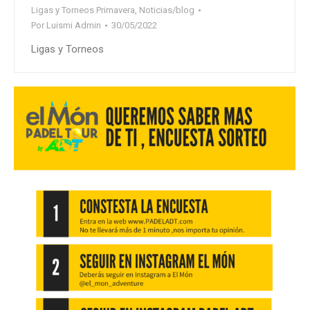
Ligas y Torneos Primavera
,
Noticias/blog
Por
Luismi Admin
30/05/2022
Ligas y Torneos