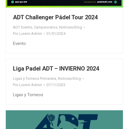
ADT Challenger Pádel Tour 2024
ADT Events
,
Campeonatos
,
Noticias/blog
Por
Luismi Admin
01/01/2024
Evento
Liga Padel ADT – INVIERNO 2024
Ligas y Torneos Primavera
,
Noticias/blog
Por
Luismi Admin
07/11/2023
Ligas y Torneos