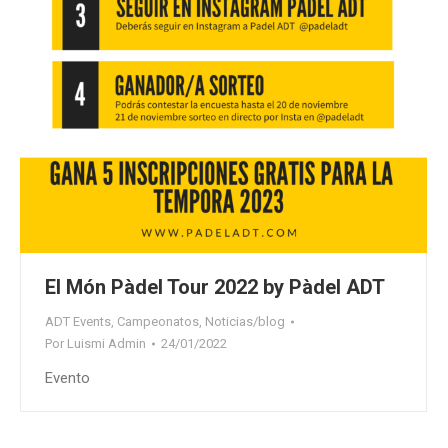
El Món Pàdel Tour 2022 by Pàdel ADT
ADT Events
,
Campeonatos
,
Noticias/blog
Por
Luismi Admin
24/01/2022
Evento