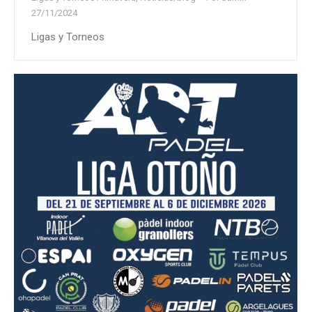
27/11/2024
Ligas y Torneos