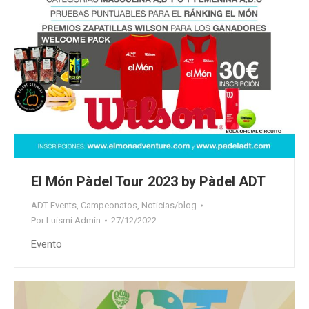
El Món Pàdel Tour 2023 by Pàdel ADT
ADT Events
,
Campeonatos
,
Noticias/blog
Por
Luismi Admin
27/12/2022
Evento