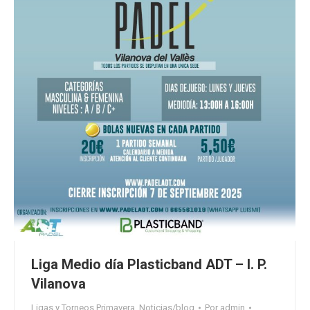
Liga Medio día Plasticband ADT – I. P.
Vilanova
Ligas y Torneos Primavera
,
Noticias/blog
Por
admin