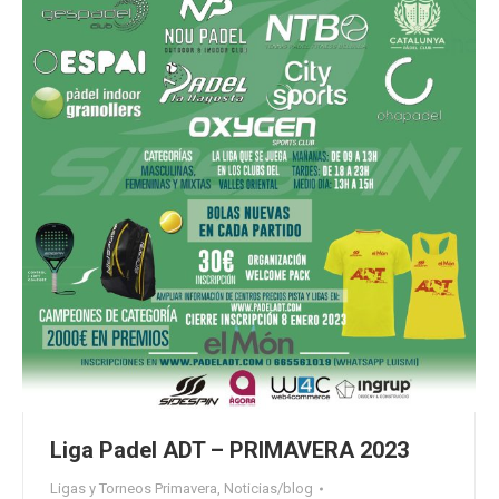
Liga Padel ADT – PRIMAVERA 2023
Ligas y Torneos Primavera
,
Noticias/blog